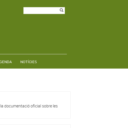
Formulari de
Cerca
cerca
GENDA
NOTÍCIES
 la documentació oficial sobre les