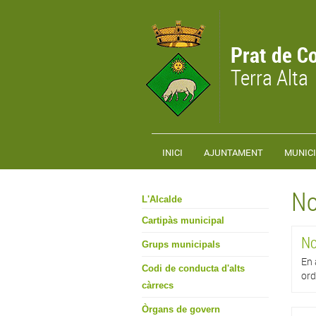
Vés al contingut
Prat de C
Terra Alta
INICI
AJUNTAMENT
MUNICI
No
L'Alcalde
Cartipàs municipal
No
Grups municipals
En 
Codi de conducta d'alts
ord
càrrecs
Òrgans de govern