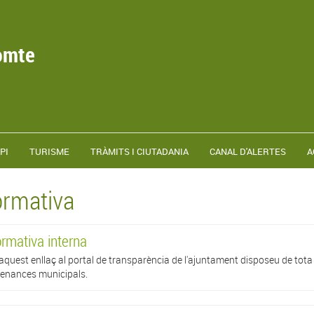
omte
PI
TURISME
TRÀMITS I CIUTADANIA
CANAL D'ALERTES
A
rmativa
rmativa interna
aquest enllaç al portal de transparència de l'ajuntament disposeu de tota
enances municipals.