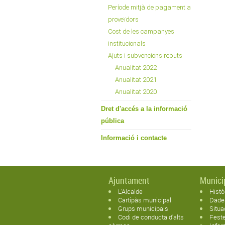
Període mitjà de pagament a
proveïdors
Cost de les campanyes
institucionals
Ajuts i subvencions rebuts
Anualitat 2022
Anualitat 2021
Anualitat 2020
Dret d'accés a la informació
pública
Informació i contacte
Ajuntament
Munici
L'Alcalde
Histò
Cartipàs municipal
Dade
Grups municipals
Situa
Codi de conducta d'alts
Feste