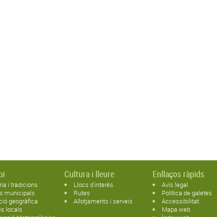
pi
Cultura i lleure
Enllaços ràpids
ria i tradicions
Llocs d'interès
Avís legal
s municipals
Rutes
Política de galetes
ció geogràfica
Allotjaments i serveis
Accessibilitat
s locals
Mapa web