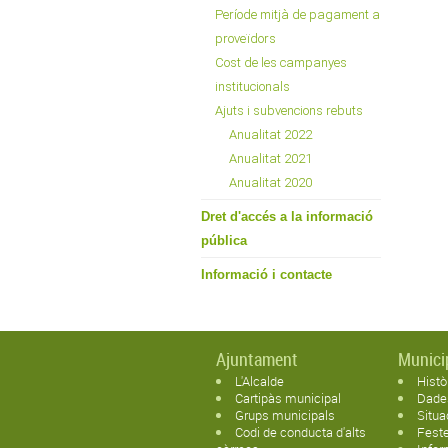
Període mitjà de pagament a
proveïdors
Cost de les campanyes
institucionals
Ajuts i subvencions rebuts
Anualitat 2022
Anualitat 2021
Anualitat 2020
Dret d'accés a la informació
pública
Informació i contacte
Ajuntament
Munici
L'Alcalde
Histò
Cartipàs municipal
Dade
Grups municipals
Situa
Codi de conducta d'alts
Feste