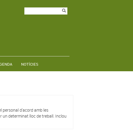
Formulari de
Cerca
cerca
GENDA
NOTÍCIES
del personal d'acord amb les
r un determinat lloc de treball. Inclou