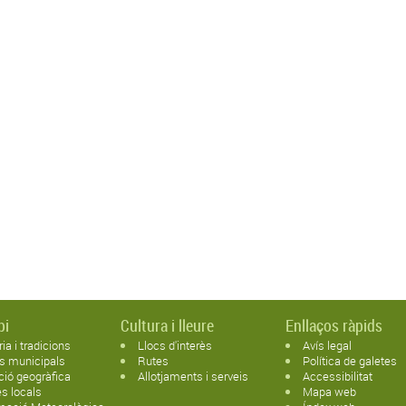
pi
Cultura i lleure
Enllaços ràpids
ria i tradicions
Llocs d'interès
Avís legal
s municipals
Rutes
Política de galetes
ció geogràfica
Allotjaments i serveis
Accessibilitat
s locals
Mapa web