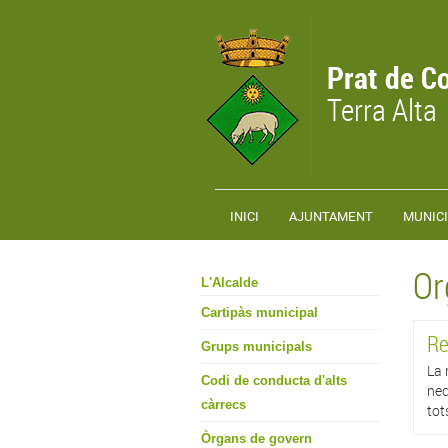
Vés al contingut
Prat de C
Terra Alta
INICI
AJUNTAMENT
MUNICI
Or
L'Alcalde
Cartipàs municipal
Re
Grups municipals
La 
Codi de conducta d'alts
nec
càrrecs
tot
Òrgans de govern