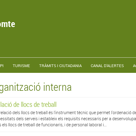
omte
PI
TURISME
TRÀMITS I CIUTADANIA
CANAL D'ALERTES
A
ganització interna
lació de llocs de treball
relació dels llocs de treball és l'instrument tècnic que permet l'ordenació 
essitats dels serveis i estableix els requisits necessaris per a desenvolupa
s els llocs de treball de funcionaris, i de personal laboral i...